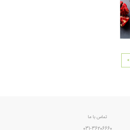
>
تماس با ما
031-36206660