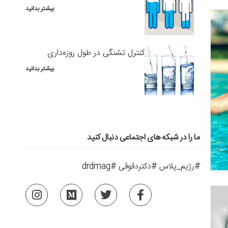
بیشتر بدانید
کنترل تشنگی در طول روزه‌داری
بیشتر بدانید
ما را در شبکه های اجتماعی دنبال کنید
#رژیم_پلاس #دکتردقوقی #drdmag