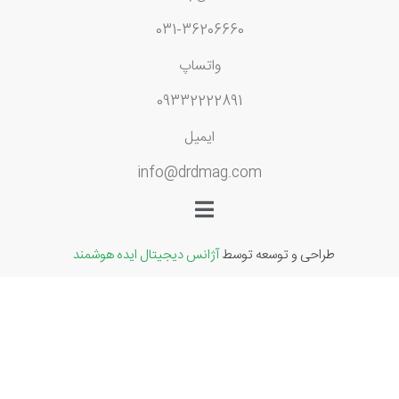
031-36206660
واتساپ
09332222891
ایمیل
info@drdmag.com
طراحی و توسعه توسط
آژانس دیجیتال ایده هوشمند