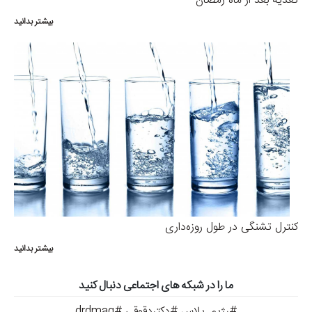
تغذیه بعد از ماه رمضان
بیشتر بدانید
کنترل تشنگی در طول روزه‌داری
بیشتر بدانید
ما را در شبکه های اجتماعی دنبال کنید
#رژیم_پلاس #دکتردقوقی #drdmag