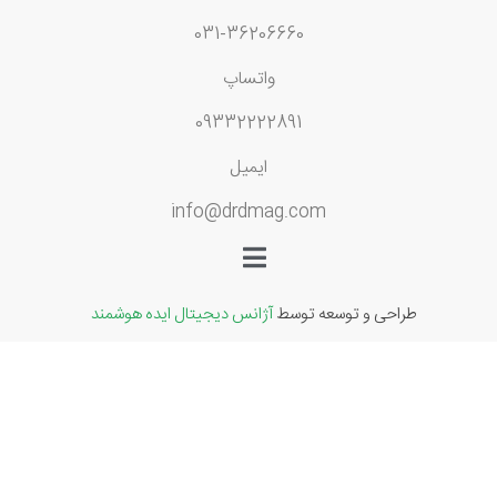
031-36206660
واتساپ
09332222891
ایمیل
info@drdmag.com
طراحی و توسعه توسط
آژانس دیجیتال ایده هوشمند