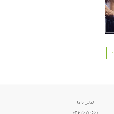
>
تماس با ما
031-36206660