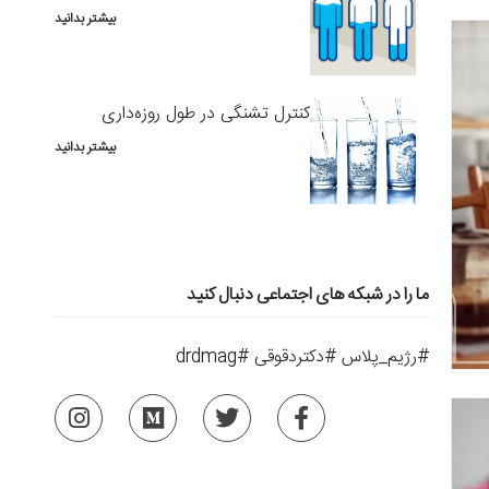
بیشتر بدانید
کنترل تشنگی در طول روزه‌داری
بیشتر بدانید
ما را در شبکه های اجتماعی دنبال کنید
#رژیم_پلاس #دکتردقوقی #drdmag