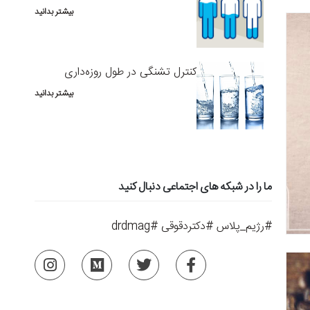
بیشتر بدانید
کنترل تشنگی در طول روزه‌داری
بیشتر بدانید
ما را در شبکه های اجتماعی دنبال کنید
#رژیم_پلاس #دکتردقوقی #drdmag