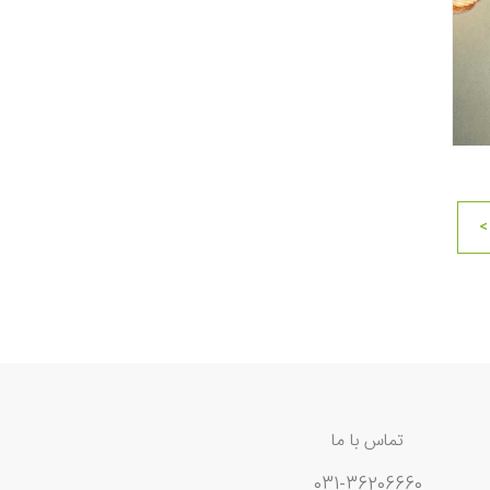
>
تماس با ما
031-36206660