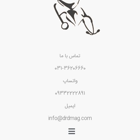
تماس با ما
031-36206660
واتساپ
09332222891
ایمیل
info@drdmag.com