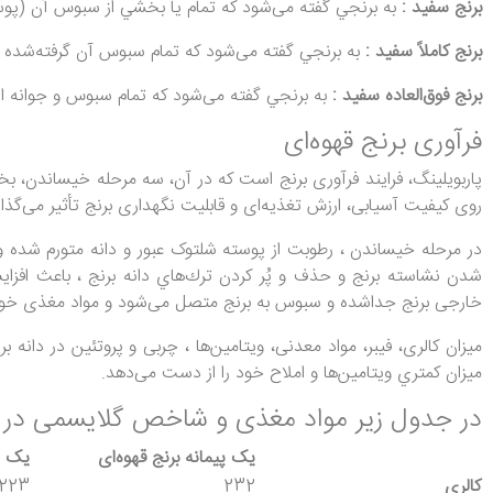
برنج سفيد :
به برنجي گفته می‌شود كه تمام يا بخشي از سبوس آن (پوسته
برنج كاملاً سفيد :
به برنجي گفته می‌شود كه تمام سبوس آن گرفته‌شده و 
برنج فوق‌العاده سفيد :
به برنجي گفته می‌شود كه تمام سبوس و جوانه از
فرآوری برنج قهوه‌ای
پاربویلینگ، فرایند فرآوری برنج است که در آن، سه مرحله خیساندن، ب
روی کیفیت آسیابی، ارزش تغذیه‌ای و قابلیت نگهداری برنج تأثیر می‌گذار
در مرحله خیساندن ، رطوبت از پوسته شلتوک عبور و دانه متورم شده 
شدن نشاسته برنج و حذف و پُر كردن ترك‌هاي دانه برنج ، باعث اف
خارجی برنج جداشده و سبوس به برنج متصل می‌شود و مواد مغذی خود را
میزان کالری، فیبر، مواد معدنی، ویتامین‌ها ، چربی و پروتئین در دان
ميزان کمتري ويتامين‌ها و املاح خود را از دست می‌دهد.
در جدول زیر مواد مغذی و شاخص گلایسمی در بر
یک پیمانه برنج قهوه‌ای
یک پ
کالری
232
223