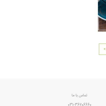
>
تماس با ما
031-36206660