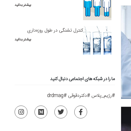
بیشتر بدانید
کنترل تشنگی در طول روزه‌داری
بیشتر بدانید
ما را در شبکه های اجتماعی دنبال کنید
#رژیم_پلاس #دکتردقوقی #drdmag