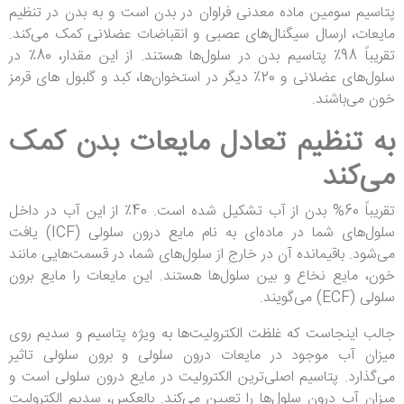
پتاسیم سومین ماده معدنی فراوان در بدن است و به بدن در تنظیم
مایعات، ارسال سیگنال‌های عصبی و انقباضات عضلانی کمک می‌کند.
تقریباً 98٪ پتاسیم بدن در سلول‌ها هستند. از این مقدار، 80٪ در
سلول‌های عضلانی و 20٪ دیگر در استخوان‌ها، کبد و گلبول های قرمز
خون می‌باشند.
به تنظیم تعادل مایعات بدن کمک
می‌کند
تقریباً 60% بدن از آب تشکیل شده است. 40٪ از این آب در داخل
سلول‌های شما در ماده‌ای به نام مایع درون سلولی (ICF) یافت
می‌شود. باقیمانده آن در خارج از سلول‌های شما، در قسمت‌هایی مانند
خون، مایع نخاع و بین سلول‌ها هستند. این مایعات را مایع برون
سلولی (ECF) می‌گویند.
جالب اینجاست که غلظت الکترولیت‌ها به ویژه پتاسیم و سدیم روی
میزان آب موجود در مایعات درون سلولی و برون سلولی تاثیر
می‌گذارد. پتاسیم اصلی‌ترین الکترولیت در مایع درون سلولی است و
میزان آب درون سلول‌ها را تعیین می‌کند. بالعکس، سدیم الکترولیت