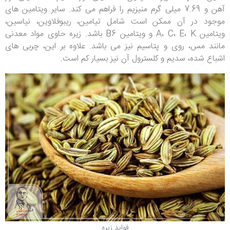
آهن و 7.69 میلی گرم منیزیم را فراهم می کند. سایر ویتامین های
موجود در آن ممکن است شامل تیامین، ریبوفلاوین، نیاسین،
ویتامین A، C، E، K و ویتامین B6 باشد. زیره حاوی مواد معدنی
مانند مس، روی و پتاسیم نیز می باشد. علاوه بر این، چربی های
اشباع شده، سدیم و کلسترول آن نیز بسیار کم است.
فواید زیره