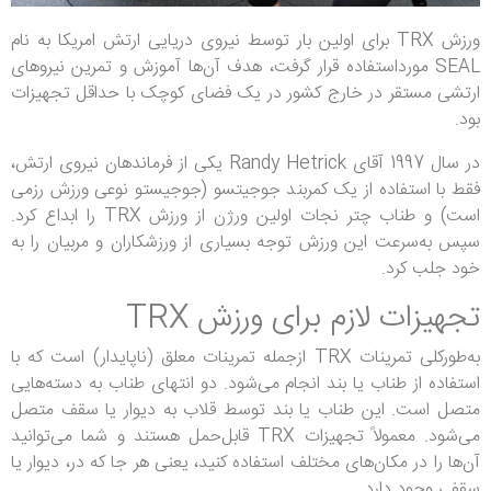
ورزش TRX برای اولین بار توسط نیروی دریایی ارتش امریکا به نام
SEAL مورداستفاده قرار گرفت، هدف آن‌ها آموزش و تمرین نیروهای
ارتشی مستقر در خارج کشور در یک فضای کوچک با حداقل تجهیزات
بود.
در سال 1997 آقای Randy Hetrick یکی از فرماندهان نیروی ارتش،
فقط با استفاده از یک کمربند جوجیتسو (جوجیستو نوعی ورزش رزمی
است) و طناب چتر نجات اولین ورژن از ورزش TRX را ابداع کرد.
سپس به‌سرعت این ورزش توجه بسیاری از ورزشکاران و مربیان را به
خود جلب کرد.
تجهیزات لازم برای ورزش TRX
به‌طورکلی تمرینات TRX ازجمله تمرینات معلق (ناپایدار) است که با
استفاده از طناب یا بند انجام می‌شود. دو انتهای طناب به دسته‌هایی
متصل است. این طناب یا بند توسط قلاب به دیوار یا سقف متصل
می‌شود. معمولاً تجهیزات TRX قابل‌حمل هستند و شما می‌توانید
آن‌ها را در مکان‌های مختلف استفاده کنید، یعنی هر جا که در، دیوار یا
سقفی وجود دارد.