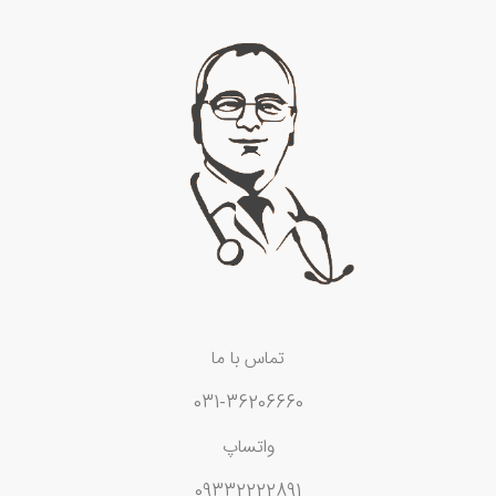
تماس با ما
031-36206660
واتساپ
09332222891