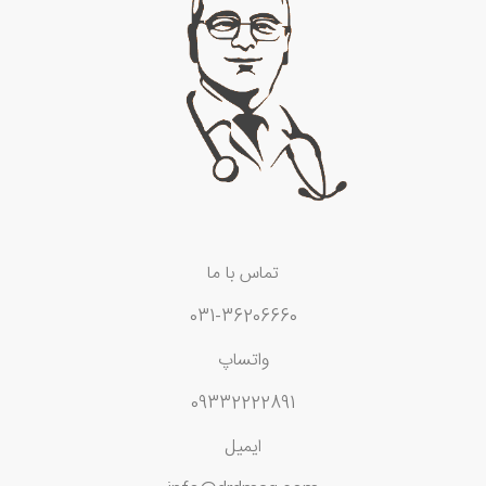
تماس با ما
031-36206660
واتساپ
09332222891
ایمیل