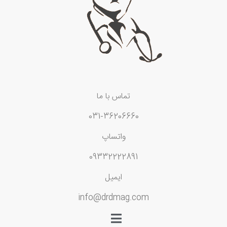
تماس با ما
031-36206660
واتساپ
09332222891
ایمیل
info@drdmag.com