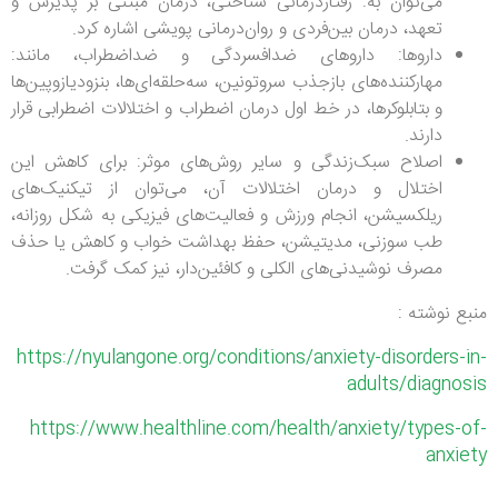
می‌توان به: رفتاردرمانی شناختی، درمان مبتنی بر پذیرش و
تعهد، درمان بین‌فردی و روان‌درمانی پویشی اشاره کرد.
داروها: داروهای ضدافسردگی و ضداضطراب، مانند:
مهارکننده‌های بازجذب سروتونین، سه‌حلقه‌ای‌ها، بنزودیازوپین‌ها
و بتابلوکرها، در خط اول درمان اضطراب و اختلالات اضطرابی قرار
دارند.
اصلاح سبک‌زندگی و سایر روش‌های موثر: برای کاهش این
اختلال و درمان اختلالات آن، می‌توان از تیکنیک‌های
ریلکسیشن، انجام ورزش و فعالیت‌های فیزیکی به شکل روزانه،
طب سوزنی، مدیتیشن، حفظ بهداشت خواب و کاهش یا حذف
مصرف نوشیدنی‌های الکلی و کافئین‌دار، نیز کمک گرفت.
منبع نوشته :
https://nyulangone.org/conditions/anxiety-disorders-in-
adults/diagnosis
https://www.healthline.com/health/anxiety/types-of-
anxiety