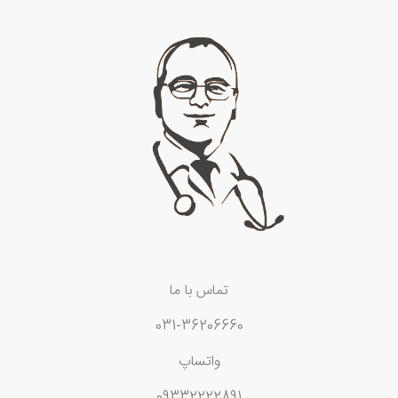
تماس با ما
031-36206660
واتساپ
09332222891